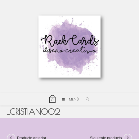
MENÚ
0
_CRISTIANO02
Producto anterior
Siguiente producto