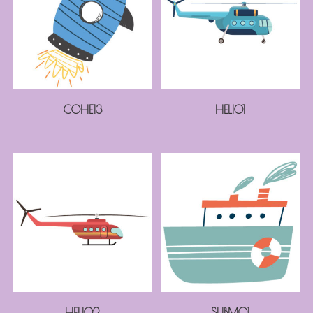
COHE13
HELI01
HELI02
SUBM01