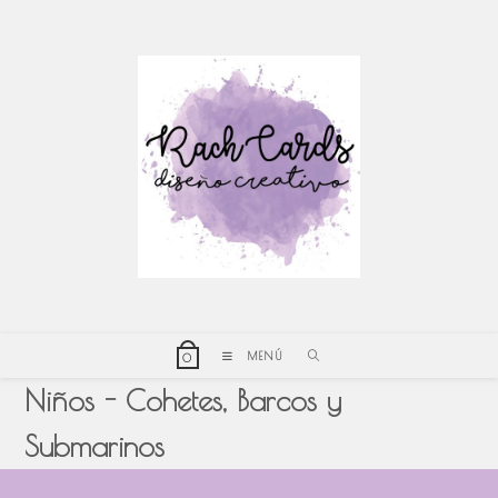
Ir
al
contenido
MENÚ
0
Niños - Cohetes, Barcos y
Submarinos