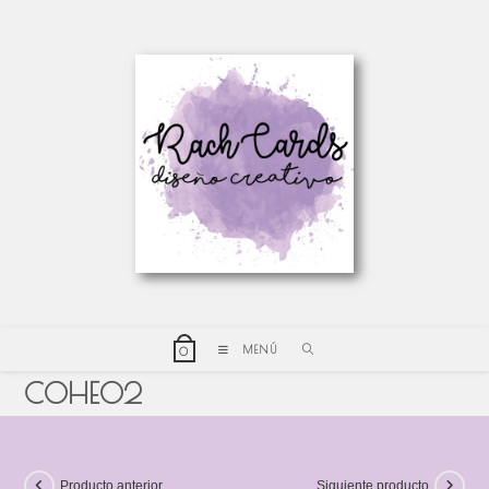
MENÚ
0
COHE02
Producto anterior
Siguiente producto