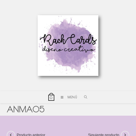
MENÚ
0
ANMA05
Producto anterior
Siguiente producto