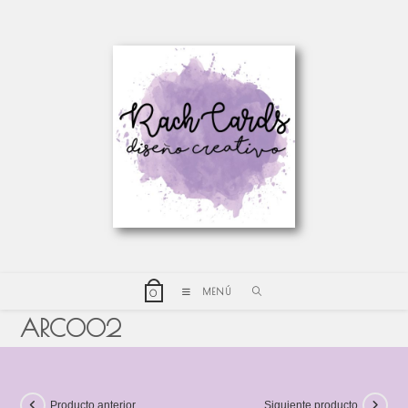
MENÚ
0
ARCO02
Producto anterior
Siguiente producto