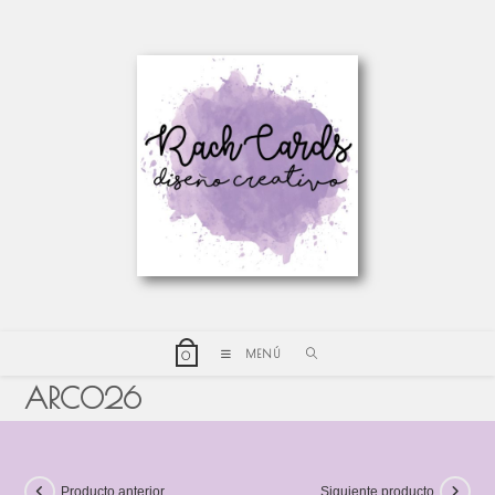
MENÚ
0
ARCO26
Producto anterior
Siguiente producto