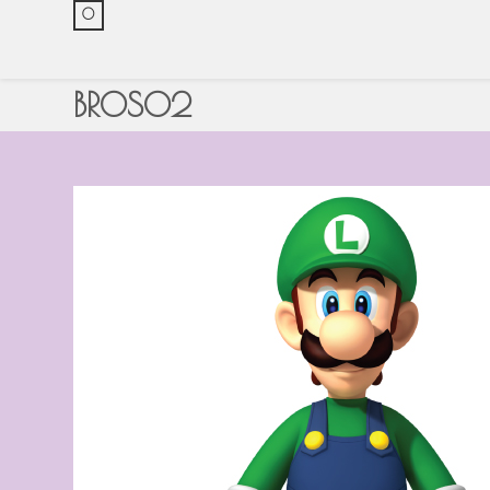
0
BROS02