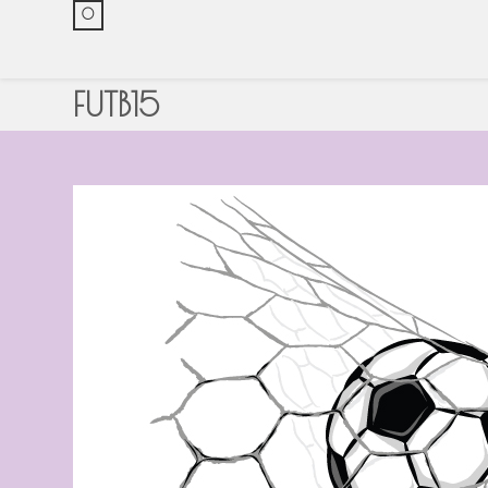
0
FUTB15