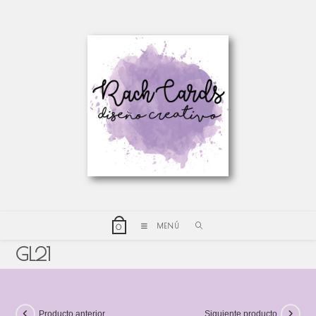
MENÚ
0
GL21
Producto anterior
Siguiente producto