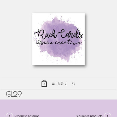
MENÚ
0
GL29
Producto anterior
Siguiente producto