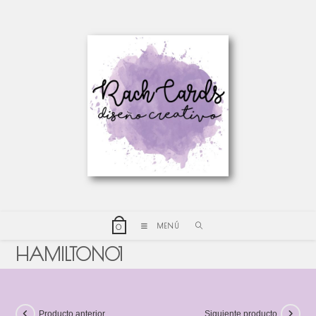
MENÚ
0
HAMILTON01
Producto anterior
Siguiente producto