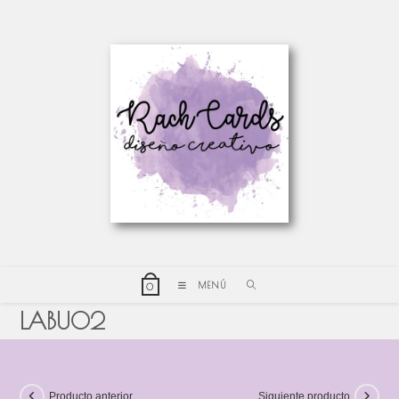
MENÚ
0
LABU02
Producto anterior
Siguiente producto