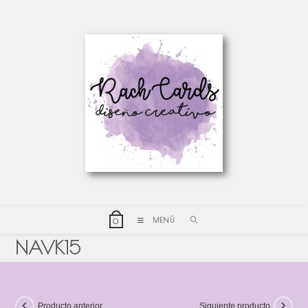
MENÚ
0
NAVK15
Producto anterior
Siguiente producto