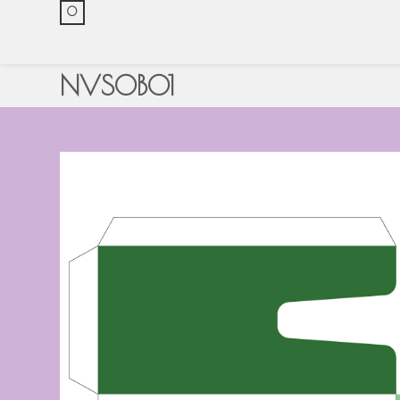
0
NVSOB01