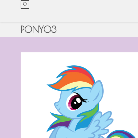
0
PONY03