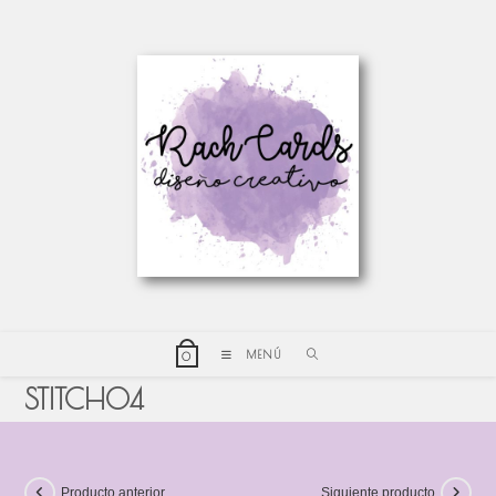
MENÚ
0
STITCH04
Producto anterior
Siguiente producto