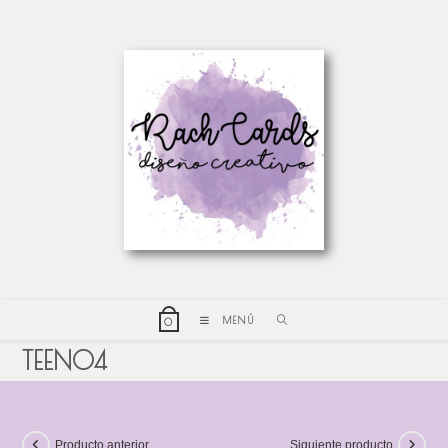
MENÚ
0
TEEN04
Producto anterior
Siguiente producto