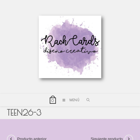
MENÚ
0
TEEN26-3
Producto anterior
Siguiente producto