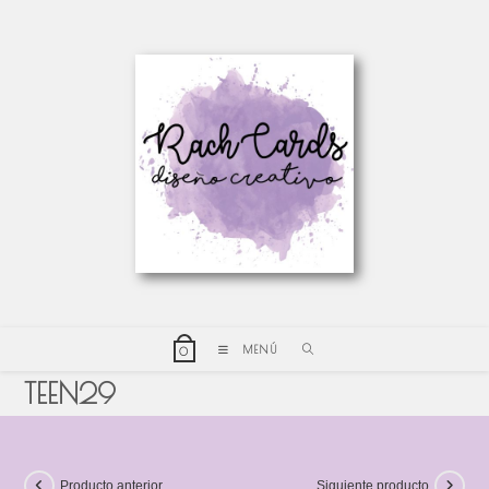
MENÚ
0
TEEN29
Producto anterior
Siguiente producto