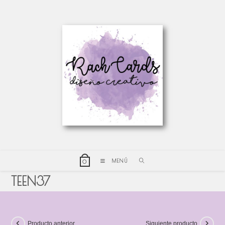
MENÚ
0
TEEN37
Producto anterior
Siguiente producto