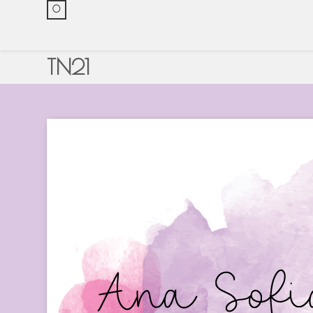
0
TN21