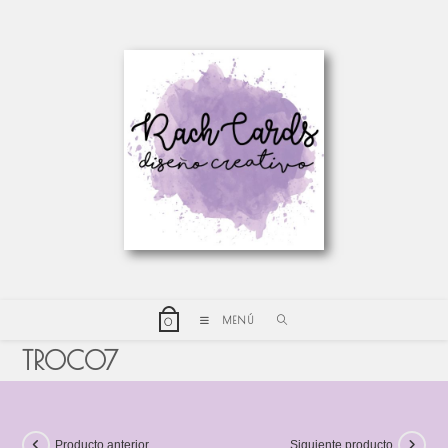
MENÚ
0
TROC07
Producto anterior
Siguiente producto