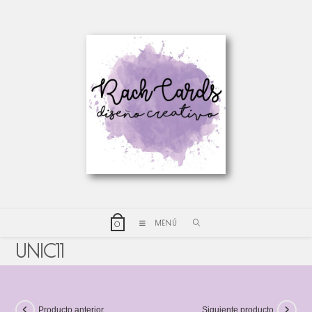
MENÚ
0
UNIC11
Producto anterior
Siguiente producto